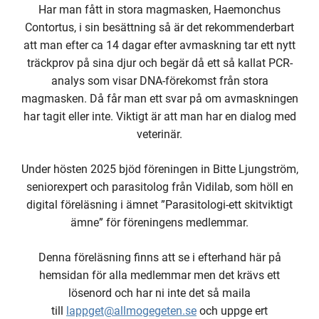
Har man fått in stora magmasken, Haemonchus
Contortus, i sin besättning så är det rekommenderbart
att man efter ca 14 dagar efter avmaskning tar ett nytt
träckprov på sina djur och begär då ett så kallat PCR-
analys som visar DNA-förekomst från stora
magmasken. Då får man ett svar på om avmaskningen
har tagit eller inte. Viktigt är att man har en dialog med
veterinär.
Under hösten 2025 bjöd föreningen in Bitte Ljungström,
seniorexpert och parasitolog från Vidilab, som höll en
digital föreläsning i ämnet ”Parasitologi-ett skitviktigt
ämne” för föreningens medlemmar.
Denna föreläsning finns att se i efterhand här på
hemsidan för alla medlemmar men det krävs ett
lösenord och har ni inte det så maila
till
lappget@allmogegeten.se
och uppge ert