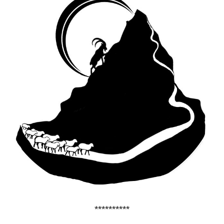
**********