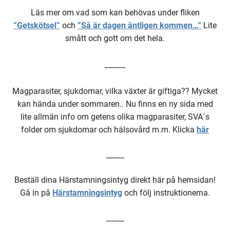
Läs mer om vad som kan behövas under fliken
”Getskötsel”
och
”Så är dagen äntligen kommen…”
Lite
smått och gott om det hela.
_____
Magparasiter, sjukdomar, vilka växter är giftiga?? Mycket
kan hända under sommaren.. Nu finns en ny sida med
lite allmän info om getens olika magparasiter, SVA´s
folder om sjukdomar och hälsovård m.m. Klicka
här
_____
Beställ dina Härstamningsintyg direkt här på hemsidan!
Gå in på
Härstamningsintyg
och följ instruktionerna.
_____