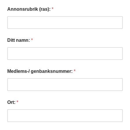
Annonsrubrik (ras):
*
Ditt namn:
*
Medlems-/ genbanksnummer:
*
A
Ort:
*
n
n
o
n
s