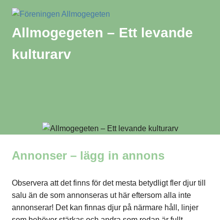
Hoppa
till
Allmogegeten – Ett levande
innehåll
kulturarv
Bevarar
göingeget,
jämtget
och
MENY
lappget
i
genbank
Annonser – lägg in annons
Observera att det finns för det mesta betydligt fler djur till
salu än de som annonseras ut här eftersom alla inte
annonserar! Det kan finnas djur på närmare håll, linjer
som behöver stärkas och andra som redan är fullt