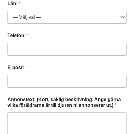
r
Län:
*
u
b
r
i
k
E
Telefon:
*
-
p
o
s
t
E-post:
*
:
Annonstext: (Kort, saklig beskrivning. Ange gärna
vilka föräldrarna är till djuren ni annonserar ut.)
*