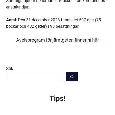
Samtliga djur är behornade. ”Klockor” förekommer hos
enstaka djur.
Antal
: Den 31 december 2023 fanns det 507 djur (75
bockar och 432 getter) i 93 besättningar.
Avelsprogram för jämtgeten finner ni
här
Sök
Tips!