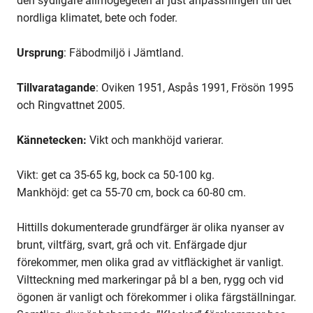
den sydligare allmogegeten är just anpassningen till det
nordliga klimatet, bete och foder.
Ursprung
: Fäbodmiljö i Jämtland.
Tillvaratagande
: Oviken 1951, Aspås 1991, Frösön 1995
och Ringvattnet 2005.
Kännetecken:
Vikt och mankhöjd varierar.
Vikt: get ca 35-65 kg, bock ca 50-100 kg.
Mankhöjd: get ca 55-70 cm, bock ca 60-80 cm.
Hittills dokumenterade grundfärger är olika nyanser av
brunt, viltfärg, svart, grå och vit. Enfärgade djur
förekommer, men olika grad av vitfläckighet är vanligt.
Viltteckning med markeringar på bl a ben, rygg och vid
ögonen är vanligt och förekommer i olika färgställningar.