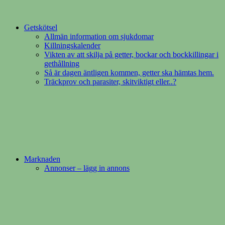
Getskötsel
Allmän information om sjukdomar
Killningskalender
Vikten av att skilja på getter, bockar och bockkillingar i
gethållning
Så är dagen äntligen kommen, getter ska hämtas hem.
Träckprov och parasiter, skitviktigt eller..?
Marknaden
Annonser – lägg in annons