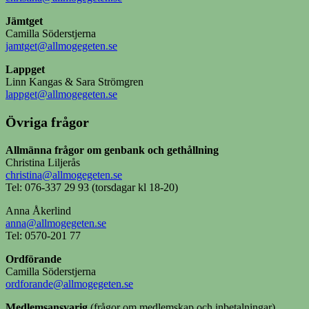
Jämtget
Camilla Söderstjerna
jamtget@allmogegeten.se
Lappget
Linn Kangas & Sara Strömgren
lappget@allmogegeten.se
Övriga frågor
Allmänna frågor om genbank och gethållning
Christina Liljerås
christina@allmogegeten.se
Tel: 076-337 29 93 (torsdagar kl 18-20)
Anna Åkerlind
anna@allmogegeten.se
Tel: 0570-201 77
Ordförande
Camilla Söderstjerna
ordforande@allmogegeten.se
Medlemsansvarig
(frågor om medlemskap och inbetalningar)