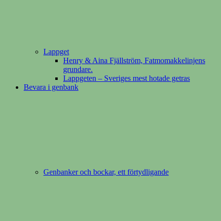
Lappget
Henry & Aina Fjällström, Fatmomakkelinjens
grundare.
Lappgeten – Sveriges mest hotade getras
Bevara i genbank
Genbanker och bockar, ett förtydligande