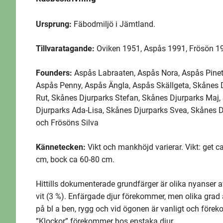
Ursprung:
Fäbodmiljö i Jämtland.
Tillvaratagande:
Oviken 1951, Aspås 1991, Frösön 19
Founders:
Aspås Labraaten, Aspås Nora, Aspås Pinet
Aspås Penny, Aspås Ängla, Aspås Skällgeta, Skånes D
Rut, Skånes Djurparks Stefan, Skånes Djurparks Maj, 
Djurparks Ada-Lisa, Skånes Djurparks Svea, Skånes Dj
och Frösöns Silva
Kännetecken:
Vikt och mankhöjd varierar. Vikt: get 
cm, bock ca 60-80 cm.
Hittills dokumenterade grundfärger är olika nyanser av 
vit (3 %). Enfärgade djur förekommer, men olika grad 
på bl a ben, rygg och vid ögonen är vanligt och förek
”Klockor” förekommer hos enstaka djur.