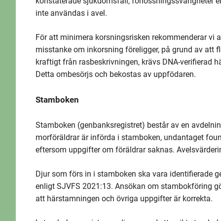
konstaterade sjukdomsfall, förlossningssvårigheter
inte användas i avel.
För att minimera korsningsrisken rekommenderar vi at
misstanke om inkorsning föreligger, på grund av att fl
kraftigt från rasbeskrivningen, krävs DNA-verifierad 
Detta ombesörjs och bekostas av uppfödaren.
Stamboken
Stamboken (genbanksregistret) består av en avdelning.
morföräldrar är införda i stamboken, undantaget founde
eftersom uppgifter om föräldrar saknas. Avelsvärderin
Djur som förs in i stamboken ska vara identifiera
enligt SJVFS 2021:13. Ansökan om stambokföring gör
att härstamningen och övriga uppgifter är korrekta.