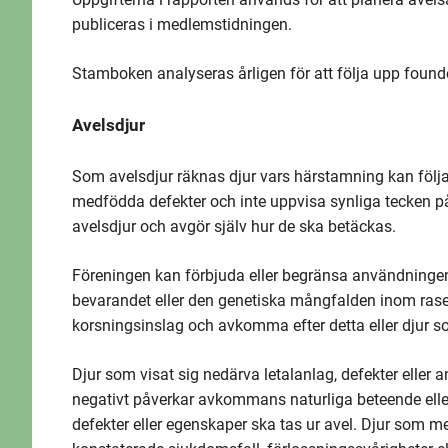
publiceras i medlemstidningen.
Stamboken analyseras årligen för att följa upp found
Avelsdjur
Som avelsdjur räknas djur vars härstamning kan följas 
medfödda defekter och inte uppvisa synliga tecken på
avelsdjur och avgör själv hur de ska betäckas.
Föreningen kan förbjuda eller begränsa användningen
bevarandet eller den genetiska mångfalden inom rasen
korsningsinslag och avkomma efter detta eller djur so
Djur som visat sig nedärva letalanlag, defekter elle
negativt påverkar avkommans naturliga beteende ell
defekter eller egenskaper ska tas ur avel. Djur som m