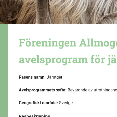
Föreningen Allmog
avelsprogram för j
Rasens namn:
Jämtget
Avelsprogrammets syfte:
Bevarande av utrotningsho
Geografiskt område:
Sverige
Rasbeskrivning