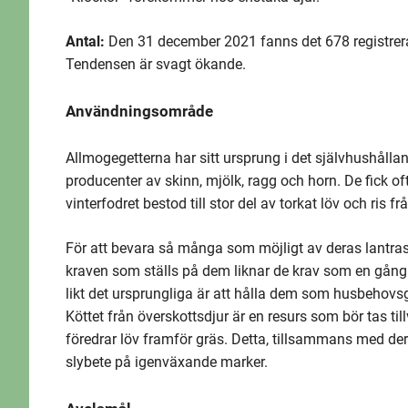
Antal:
Den 31 december 2021 fanns det 678 registrerad
Tendensen är svagt ökande.
Användningsområde
Allmogegetterna har sitt ursprung i det självhushålla
producenter av skinn, mjölk, ragg och horn. De fick 
vinterfodret bestod till stor del av torkat löv och ris fr
För att bevara så många som möjligt av deras lantras
kraven som ställs på dem liknar de krav som en gå
likt det ursprungliga är att hålla dem som husbehovs
Köttet från överskottsdjur är en resurs som bör tas t
föredrar löv framför gräs. Detta, tillsammans med der
slybete på igenväxande marker.