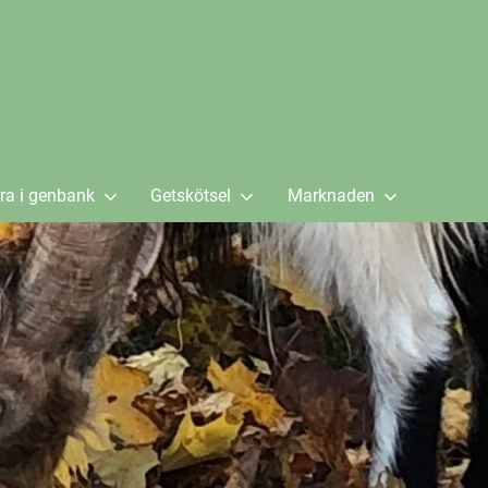
ra i genbank
Getskötsel
Marknaden