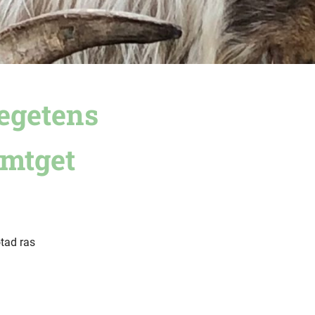
egetens
ämtget
tad ras