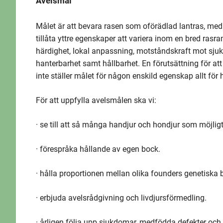
Avelsmål
Målet är att bevara rasen som oförädlad lantras, med 
tillåta yttre egenskaper att variera inom en bred rasram
härdighet, lokal anpassning, motståndskraft mot sjukdo
hanterbarhet samt hållbarhet. En förutsättning för a
inte ställer målet för någon enskild egenskap allt för h
För att uppfylla avelsmålen ska vi:
· se till att så många handjur och hondjur som möjli
· förespråka hållande av egen bock.
· hålla proportionen mellan olika founders genetiska
· erbjuda avelsrådgivning och livdjursförmedling.
· årligen följa upp sjukdomar, medfödda defekter och 