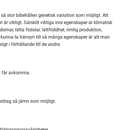
så stor bibehållen genetisk variation som möjligt. Att
 är viktigt. Särskilt viktiga inre egenskaper är klimatisk
mar, lätta födslar, lättföddhet, rimlig produktion,
tt kunna ta hänsyn till så många egenskaper är att man
ögt i förhållande till de andra.
gt får avkomma.
 bidrag så jämn som möjligt.
förlossningssvårigheter.