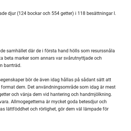
e djur (124 bockar och 554 getter) i 118 besättningar l.
nde samhället där de i första hand hölls som resurssnåla
ofta beta marker som annars var svårutnyttjade och
ån barrträd.
egenskaper bör de även idag hållas på sådant sätt att
ng format dem. Det användningsområde som idag är mest
getter och vänja dem vid hantering och handmjölkning.
illvara. Allmogegetterna är mycket goda betesdjur och
as lättföddhet och rörlighet, gör dem väl lämpade för