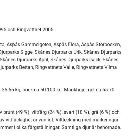
95 och Ringvattnet 2005.
ta, Aspås Gammelgeten, Aspås Flora, Aspås Storböcken,
jurparks Sigge, Skånes Djurparks Urik, Skånes Djurparks
Skånes Djurparks April, Skånes Djurparks Isack, Skånes
urparks Bettan, Ringvattnets Valle, Ringvattnets Vilma
ca 35-65 kg, bock ca 50-100 kg. Mankhöjd: get ca 55-70
brunt (49 %), viltfärg (24 %), svart (18 %), grå (6 %) och
av vitfläckighet är vanligt. Viltteckning med markeringar
ommer i olika färgställningar. Samtliga djur är behornade.