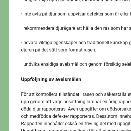
· inte avla på djur som uppvisar defekter som är eller 
· rekommendera djurägare att hålla den ras som har
· bevara viktiga egenskaper och traditionell kunskap
djuren på det sätt som format rasen.
· undvika ensidiga avelsmål och genom försiktig sele
Uppföljning av avelsmålen
För att kontrollera tillståndet i rasen och säkerställa 
upp genom att varje besättning lämnar en årlig rappo
döda djur rapporteras. Även uppgifter om dödsorsaker
och medfödda defekter rapporteras. Dessutom innehål
Rapporten innehåller också en frivillig del med uppgi
Uppgifterna i rapporten används för att planera avelsa