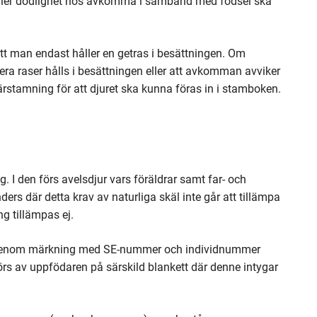
 eller dödlighet hos avkomma i samband med födsel ska
t man endast håller en getras i besättningen. Om
era raser hålls i besättningen eller att avkomman avviker
härstamning för att djuret ska kunna föras in i stamboken.
 I den förs avelsdjur vars föräldrar samt far- och
rs där detta krav av naturliga skäl inte går att tillämpa
g tillämpas ej.
de genom märkning med SE-nummer och individnummer
s av uppfödaren på särskild blankett där denne intygar