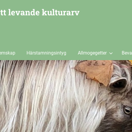
tt levande kulturarv
emskap
Härstamningsintyg
Allmogegetter
Beva